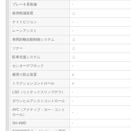
ブレーキ系装備
-
衝突軽減装置
△
ナイトビジョン
-
レーンアシスト
-
車間距離自動制御システム
△
ソナー
△
駐車支援システム
△
センターデフロック
-
横滑り防止装置
○
トラクションコントロール
○
LSD（リミテッドスリップデフ）
-
ダウンヒルアシストコントロール
-
AYC（アクティブ・ヨー・コント
-
ロール）
SH-4WD
-