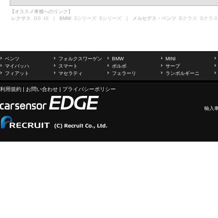
【オススメ車種へのリンク】
レクサス
GS
IS
｜ BMW
3シリーズ
5シリーズ
｜ メルセデス・ベンツ
Eクラス
Sクラス
ベンツ
フォルクスワーゲン
BMW
MINI
マイバッハ
スマート
ボルボ
サーブ
フィアット
マセラティ
フェラーリ
ランボルギーニ
利用規約
|
お問い合わせ
|
プライバシーポリシー
輸入