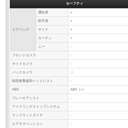
セーフティ
運転席
○
助手席
○
エアバッグ
サイド
○
カーテン
○
ニー
-
フロントカメラ
-
サイドカメラ
-
バックカメラ
△
頸部衝撃緩和ヘッドレスト
-
ABS
ABS（○）
ブレーキアシスト
-
アイドリングストップシステム
-
ランフラットタイヤ
-
エアサスペンション
-