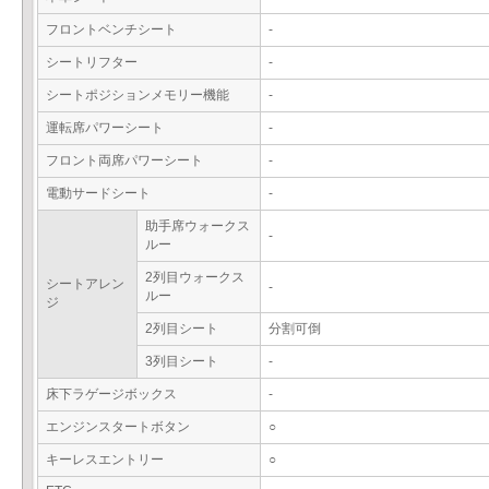
フロントベンチシート
-
シートリフター
-
シートポジションメモリー機能
-
運転席パワーシート
-
フロント両席パワーシート
-
電動サードシート
-
助手席ウォークス
-
ルー
2列目ウォークス
シートアレン
-
ルー
ジ
2列目シート
分割可倒
3列目シート
-
床下ラゲージボックス
-
エンジンスタートボタン
○
キーレスエントリー
○