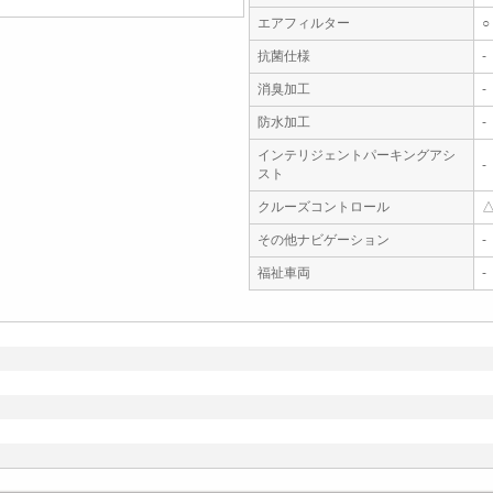
エアフィルター
○
抗菌仕様
-
消臭加工
-
防水加工
-
インテリジェントパーキングアシ
-
スト
クルーズコントロール
その他ナビゲーション
-
福祉車両
-