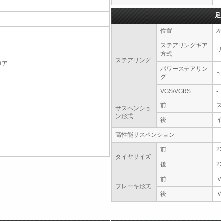
足
位置
ステアリングギア
T
方式
ステアリング
ロア
パワーステアリン
○
グ
VGS/VGRS
-
前
サスペンショ
ン形式
後
高性能サスペンション
-
前
2
タイヤサイズ
後
2
前
ブレーキ形式
後