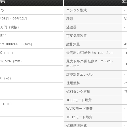
情報
エ
イツ
エンジン型式
-
年08月～96年12月
種類
V
98万円（税抜）
過給器
-
DE44
可変気筒装置
-
75x1800x1435（mm）
総排気量
4
30（mm）
最高出力/回転数 kw（ps）/rpm
-
12/1526（mm）
最大トルク/回転数 n・m（kg・
-
m）/rpm
環境対策エンジン
-
90（kg）
使用燃料
燃料タンク容量
JC08モード燃費
-
-x-（mm）
WLTCモード燃費
-
10-15モード燃費
-
燃費基準達成
-