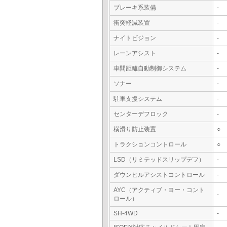
ブレーキ系装備
-
衝突軽減装置
-
ナイトビジョン
-
レーンアシスト
-
車間距離自動制御システム
-
ソナー
-
駐車支援システム
-
センターデフロック
-
横滑り防止装置
○
トラクションコントロール
○
LSD（リミテッドスリップデフ）
-
ダウンヒルアシストコントロール
-
AYC（アクティブ・ヨー・コント
-
ロール）
SH-4WD
-