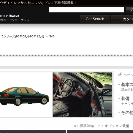
ウディ
・
レクサス
他エッジなプレミア車情報満載！
プ
Car Search
カタ
車のカーセンサーエッジ
>
5シリーズ(96年08月-96年12月)
>
540i
ペー
基本
基本性
装備
セーフ
その
○：標準装備 △：オプション装備 