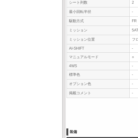
シート列数
2
最小回転半径
-
駆動方式
FR
ミッション
5A
ミッション位置
フ
AI-SHIFT
-
マニュアルモード
○
4WS
-
標準色
-
オプション色
-
掲載コメント
-
装備