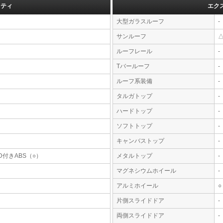
フティ
エク
大型ガラスルーフ
-
サンルーフ
ルーフレール
-
Tバールーフ
-
ルーフ系装備
-
タルガトップ
-
ハードトップ
-
ソフトトップ
-
キャンバストップ
-
D付きABS（○）
メタルトップ
-
マグネシウムホイール
-
アルミホイール
○
片側スライドドア
-
両側スライドドア
-