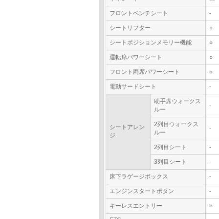
フロントベンチシート
-
シートリフター
○
シートポジションメモリー機能
○
運転席パワーシート
○
フロント両席パワーシート
○
電動サードシート
-
助手席ウォークス
-
ルー
2列目ウォークス
シートアレン
-
ルー
ジ
2列目シート
-
3列目シート
-
床下ラゲージボックス
-
エンジンスタートボタン
-
キーレスエントリー
○