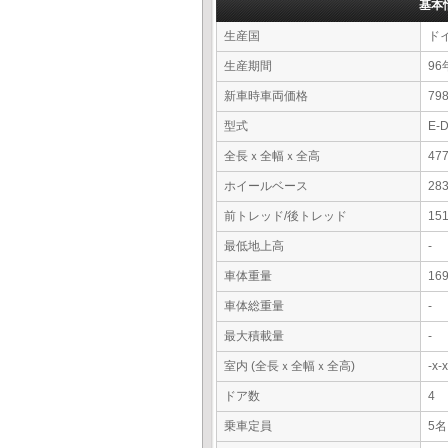
基本
生産国
ド
生産期間
96
新車時車両価格
7
型式
E-
全長ｘ全幅ｘ全高
47
ホイールベース
28
前トレッド/後トレッド
15
最低地上高
-
車体重量
16
車体総重量
-
最大積載量
-
室内 (全長ｘ全幅ｘ全高)
-x
ドア数
4
乗車定員
5名