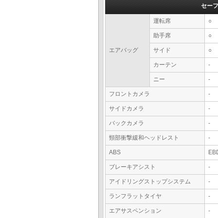
セー
運転席
○
助手席
○
エアバッグ
サイド
○
カーテン
-
ニー
-
フロントカメラ
-
サイドカメラ
-
バックカメラ
-
頸部衝撃緩和ヘッドレスト
-
ABS
EB
ブレーキアシスト
-
アイドリングストップシステム
-
ランフラットタイヤ
-
エアサスペンション
-