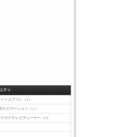
ニティ
オートエアコン（○）
CDナビゲーション（△）
アナログテレビチューナー（○）