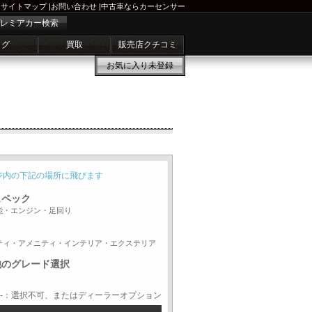
サイトマップ
|
お問い合わせ
|
中古車ならカーセンサー
レミアカー検索
ログ
買取
販売店クチコミ
お気に入り
未登録
ジ内の下記の場所に飛びます
スペック
能・エンジン・足回り
ティ・アメニティ・インテリア・エクステリア
他のグレード選択
-：選択不可、またはディーラーオプション