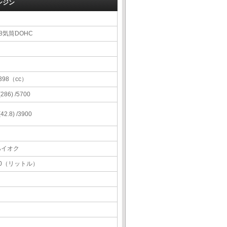
ンジン
8気筒DOHC
398（cc）
 (286) /5700
 (42.8) /3900
ハイオク
70（リットル）