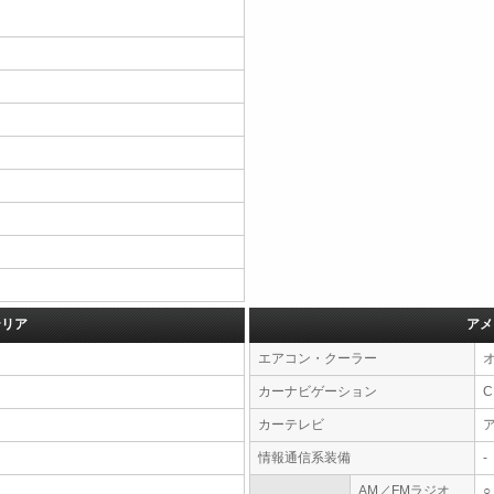
テリア
アメ
エアコン・クーラー
カーナビゲーション
カーテレビ
情報通信系装備
-
AM／FMラジオ
○