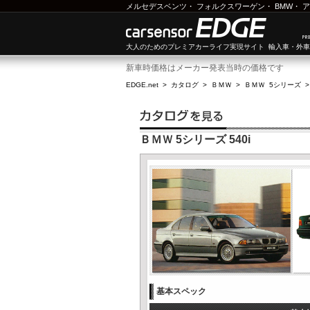
メルセデスベンツ
・
フォルクスワーゲン
・
BMW
・
ア
大人のためのプレミアカーライフ実現サイト 輸入車・外
新車時価格はメーカー発表当時の価格です
EDGE.net
>
カタログ
>
ＢＭＷ
>
ＢＭＷ 5シリーズ
ＢＭＷ 5シリーズ 540i
基本スペック