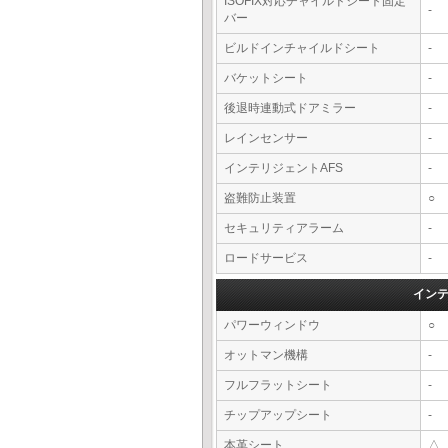
ISOFIX対応チャイルドシート固定
-
バー
ビルドインチャイルドシート
-
バケットシート
-
後退時連動式ドアミラー
-
レインセンサー
-
インテリジェントAFS
-
盗難防止装置
○
セキュリティアラーム
-
ロードサービス
-
イン
パワーウィンドウ
○
オットマン機構
-
フルフラットシート
-
チップアップシート
-
本革シート
△