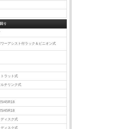
回り
右
パワーアシスト付ラック＆ピニオン式
ストラット式
マルチリンク式
25/45R18
25/45R18
Ｖディスク式
Ｖディスク式