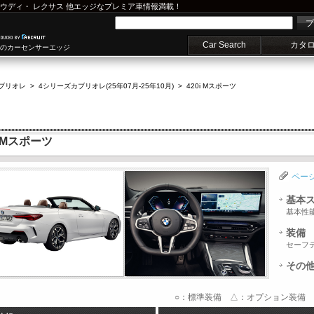
ウディ
・
レクサス
他エッジなプレミア車情報満載！
プ
Car Search
カタ
車のカーセンサーエッジ
ブリオレ
>
4シリーズカブリオレ(25年07月-25年10月)
>
420i Mスポーツ
 Mスポーツ
ペー
基本
基本性
装備
セーフ
その
○：標準装備 △：オプション装備 