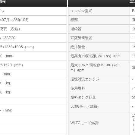
情報
エ
イツ
エンジン型式
B
年07月～25年10月
種類
10万円（税込）
過給器
A-12AP20
可変気筒装置
-
75x1850x1395（mm）
総排気量
1
50（mm）
最高出力/回転数 kw（ps）/rpm
1
85/1620（mm）
最大トルク/回転数 n・m（kg・
3
m）/rpm
7（mm）
環境対策エンジン
-
10（kg）
使用燃料
30（kg）
燃料タンク容量
JC08モード燃費
-
-x-（mm）
1
└
WLTCモード燃費
└
└