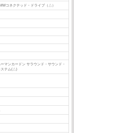
BMWコネクテッド・ドライブ（△）
ハーマンカードン サラウンド・サウンド・
ステム(△)
△