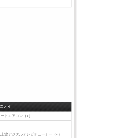
ニティ
オートエアコン（○）
地上波デジタルテレビチューナー（○）