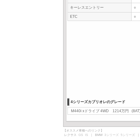
キーレスエントリー
○
ETC
○
4シリーズカブリオレのグレード
M440i xドライブ 4WD 1214万円 (8AT
【オススメ車種へのリンク】
レクサス
GS
IS
｜ BMW
3シリーズ
5シリーズ
｜