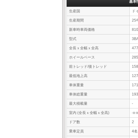
基本
生産国
ド
生産期間
25
新車時車両価格
8
型式
3B
全長ｘ全幅ｘ全高
47
ホイールベース
28
前トレッド/後トレッド
15
最低地上高
12
車体重量
17
車体総重量
19
最大積載量
-
室内 (全長ｘ全幅ｘ全高)
-x
ドア数
2
乗車定員
4名