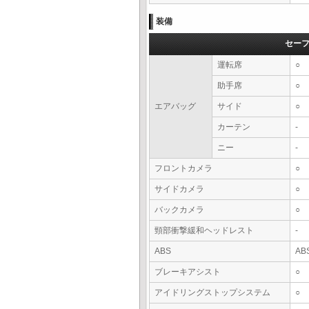
装備
セー
運転席
○
助手席
○
エアバッグ
サイド
○
カーテン
-
ニー
-
フロントカメラ
○
サイドカメラ
○
バックカメラ
○
頸部衝撃緩和ヘッドレスト
-
ABS
AB
ブレーキアシスト
○
アイドリングストップシステム
○