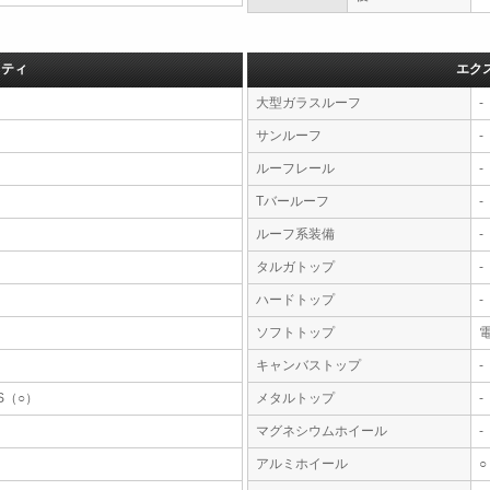
フティ
エク
大型ガラスルーフ
-
サンルーフ
-
ルーフレール
-
Tバールーフ
-
ルーフ系装備
-
タルガトップ
-
ハードトップ
-
ソフトトップ
キャンバストップ
-
S（○）
メタルトップ
-
マグネシウムホイール
-
アルミホイール
○