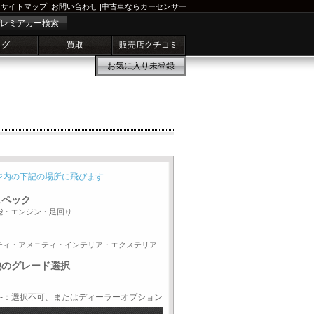
サイトマップ
|
お問い合わせ
|
中古車ならカーセンサー
レミアカー検索
ログ
買取
販売店クチコミ
お気に入り
未登録
ジ内の下記の場所に飛びます
スペック
能・エンジン・足回り
ティ・アメニティ・インテリア・エクステリア
他のグレード選択
-：選択不可、またはディーラーオプション