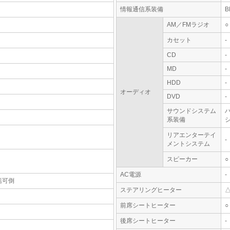
情報通信系装備
AM／FMラジオ
○
カセット
-
CD
-
MD
-
HDD
-
オーディオ
DVD
-
サウンドシステム
系装備
シ
リアエンターテイ
-
メントシステム
スピーカー
○
AC電源
-
括可倒
ステアリングヒーター
前席シートヒーター
○
後席シートヒーター
-