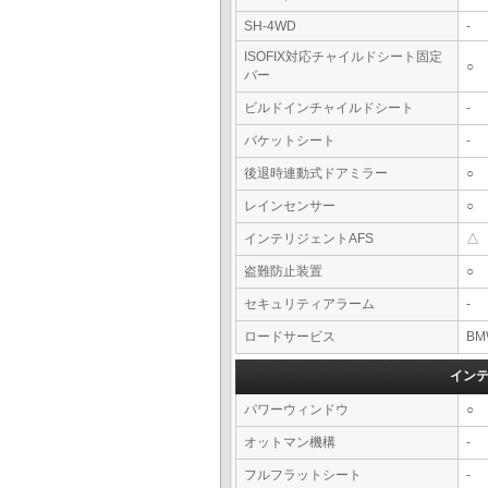
SH-4WD
-
ISOFIX対応チャイルドシート固定
○
バー
ビルドインチャイルドシート
-
バケットシート
-
後退時連動式ドアミラー
○
レインセンサー
○
インテリジェントAFS
△
盗難防止装置
○
セキュリティアラーム
-
ロードサービス
BM
イン
パワーウィンドウ
○
オットマン機構
-
フルフラットシート
-