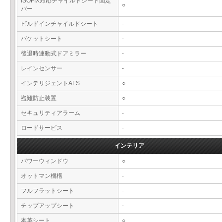
ISOFIX対応チャイルドシート固定
○
バー
ビルドインチャイルドシート
-
バケットシート
-
後退時連動式ドアミラー
-
レインセンサー
-
インテリジェントAFS
○
盗難防止装置
○
セキュリティアラーム
-
ロードサービス
-
インテリア
パワーウィンドウ
○
オットマン機構
-
フルフラットシート
-
チップアップシート
-
本革シート
○