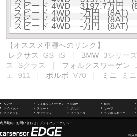
スピード 4WD 3197.7万円 (8
スピード 4WD -万円 (8AT)
スピード 4WD -万円 (8AT)
スピード 4WD -万円 (8AT)
【オススメ車種へのリンク】
レクサス
GS
IS
｜ BMW
3シリー
ス
Sクラス
｜ フォルクスワーゲン
ェ
911
｜ ボルボ
V70
｜ ミニ
ミニ
ベンツ
フォルクスワーゲン
BMW
MINI
マイバッハ
スマート
ボルボ
サーブ
フィアット
マセラティ
フェラーリ
ランボルギーニ
利用規約
|
お問い合わせ
|
プライバシーポリシー
輸入