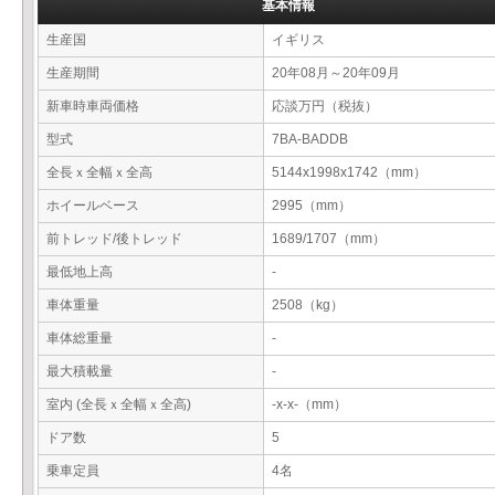
基本情報
生産国
イギリス
生産期間
20年08月～20年09月
新車時車両価格
応談万円（税抜）
型式
7BA-BADDB
全長ｘ全幅ｘ全高
5144x1998x1742（mm）
ホイールベース
2995（mm）
前トレッド/後トレッド
1689/1707（mm）
最低地上高
-
車体重量
2508（kg）
車体総重量
-
最大積載量
-
室内 (全長ｘ全幅ｘ全高)
-x-x-（mm）
ドア数
5
乗車定員
4名