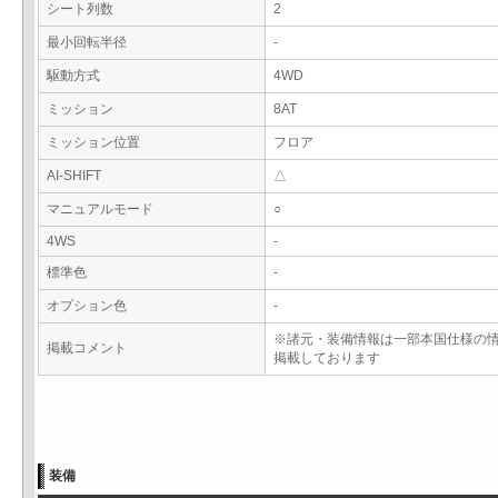
シート列数
2
最小回転半径
-
駆動方式
4WD
ミッション
8AT
ミッション位置
フロア
AI-SHIFT
△
マニュアルモード
○
4WS
-
標準色
-
オプション色
-
※諸元・装備情報は一部本国仕様の
掲載コメント
掲載しております
装備