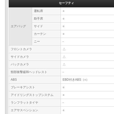
セーフティ
運転席
○
助手席
○
エアバッグ
サイド
○
カーテン
○
ニー
-
フロントカメラ
△
サイドカメラ
△
バックカメラ
△
頸部衝撃緩和ヘッドレスト
-
ABS
EBD付きABS（○）
ブレーキアシスト
○
アイドリングストップシステム
○
ランフラットタイヤ
-
エアサスペンション
○