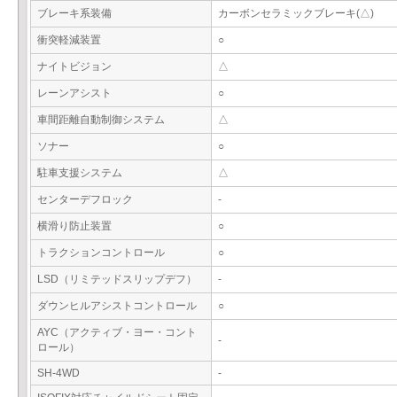
ブレーキ系装備
カーボンセラミックブレーキ(△)
衝突軽減装置
○
ナイトビジョン
△
レーンアシスト
○
車間距離自動制御システム
△
ソナー
○
駐車支援システム
△
センターデフロック
-
横滑り防止装置
○
トラクションコントロール
○
LSD（リミテッドスリップデフ）
-
ダウンヒルアシストコントロール
○
AYC（アクティブ・ヨー・コント
-
ロール）
SH-4WD
-