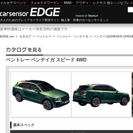
メルセデスベンツ
・
フォルクスワーゲン
・
BMW
・
アウディ
・
レクサス
他エッジなプレミ
大人のためのプレミアカーライフ実現サイト 輸入車・外車のカーセンサーエッジ
新車時価格はメーカー発表当時の価格です
EDGE.net
>
カタログ
>
ベントレー
>
ベントレー ベンテイガ
>
ベンテイガ(20年08月-20年09
ベントレー ベンテイガ スピード 4WD
基本スペック