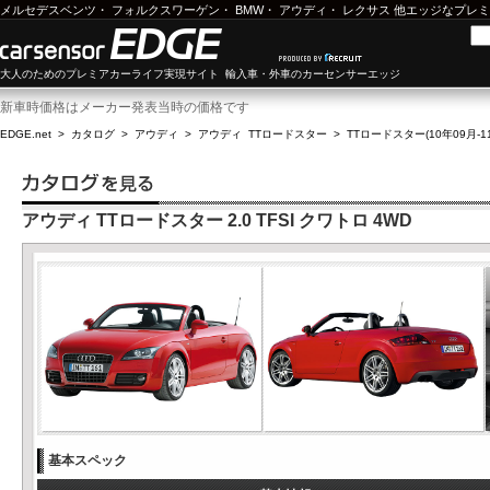
メルセデスベンツ
・
フォルクスワーゲン
・
BMW
・
アウディ
・
レクサス
他エッジなプレミ
大人のためのプレミアカーライフ実現サイト 輸入車・外車のカーセンサーエッジ
新車時価格はメーカー発表当時の価格です
EDGE.net
>
カタログ
>
アウディ
>
アウディ TTロードスター
>
TTロードスター(10年09月-1
アウディ TTロードスター 2.0 TFSI クワトロ 4WD
基本スペック