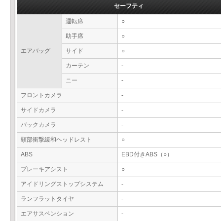
セーフティ
運転席
○
助手席
○
エアバッグ
サイド
○
カーテン
-
ニー
-
フロントカメラ
-
サイドカメラ
-
バックカメラ
-
頸部衝撃緩和ヘッドレスト
○
ABS
EBD付きABS（○）
ブレーキアシスト
○
アイドリングストップシステム
-
ランフラットタイヤ
-
エアサスペンション
-