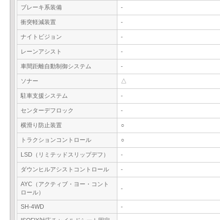
ブレーキ系装備
-
衝突軽減装置
-
ナイトビジョン
-
レーンアシスト
-
車間距離自動制御システム
-
ソナー
△
駐車支援システム
-
センターデフロック
-
横滑り防止装置
○
トラクションコントロール
○
LSD（リミテッドスリップデフ）
-
ダウンヒルアシストコントロール
-
AYC（アクティブ・ヨー・コント
-
ロール）
SH-4WD
-