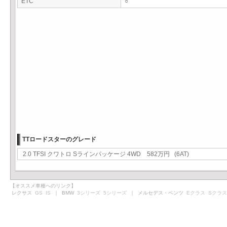
ETC
○
TTロードスターのグレード
2.0 TFSI クワトロ Sラインパッケージ 4WD 582万円 (6AT)
【オススメ車種へのリンク】
レクサス
GS
IS
｜ BMW
3シリーズ
5シリーズ
｜ メルセデス・ベンツ
Eクラス
Sクラス