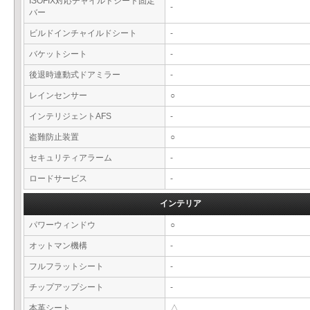
ISOFIX対応チャイルドシート固定
-
バー
ビルドインチャイルドシート
-
バケットシート
-
後退時連動式ドアミラー
-
レインセンサー
○
インテリジェントAFS
-
盗難防止装置
○
セキュリティアラーム
-
ロードサービス
-
インテリア
パワーウィンドウ
○
オットマン機構
-
フルフラットシート
-
チップアップシート
-
本革シート
△