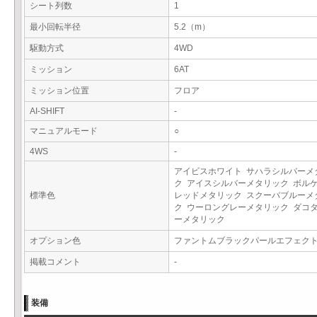
シート列数
1
最小回転半径
5.2（m）
駆動方式
4WD
ミッション
6AT
ミッション位置
フロア
AI-SHIFT
-
マニュアルモード
○
4WS
-
アイビスホワイト サハラシルバーメ
ク アイスシルバーメタリック ボル
標準色
レッドメタリック スクーバブルーメ
ク ウーロングレーメタリック ダコ
ーメタリック
オプション色
ファントムブラックパールエフェク
掲載コメント
-
装備