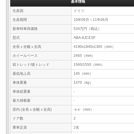
基本情報
生産国
ドイツ
生産期間
10年09月～11年06月
新車時車両価格
534万円（税込）
型式
ABA-8JCESF
全長ｘ全幅ｘ全高
4190x1840x1365（mm）
ホイールベース
2465（mm）
前トレッド/後トレッド
1560/1550（mm）
最低地上高
145（mm）
車体重量
1470（kg）
車体総重量
-
最大積載量
-
室内 (全長ｘ全幅ｘ全高)
-x-x-（mm）
ドア数
2
乗車定員
2名