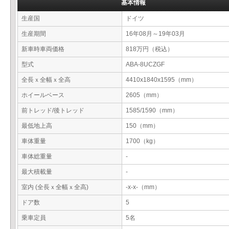
基本情報
生産国
ドイツ
生産期間
16年08月～19年03月
新車時車両価格
818万円（税込）
型式
ABA-8UCZGF
全長ｘ全幅ｘ全高
4410x1840x1595（mm）
ホイールベース
2605（mm）
前トレッド/後トレッド
1585/1590（mm）
最低地上高
150（mm）
車体重量
1700（kg）
車体総重量
-
最大積載量
-
室内 (全長ｘ全幅ｘ全高)
-x-x-（mm）
ドア数
5
乗車定員
5名