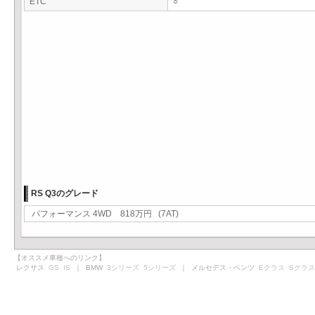
ETC
○
RS Q3のグレード
パフォーマンス 4WD 818万円 (7AT)
【オススメ車種へのリンク】
レクサス
GS
IS
｜ BMW
3シリーズ
5シリーズ
｜ メルセデス・ベンツ
Eクラス
Sクラス