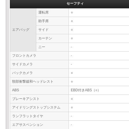
セーフティ
運転席
○
助手席
○
エアバッグ
サイド
○
カーテン
○
ニー
-
フロントカメラ
-
サイドカメラ
-
バックカメラ
○
頸部衝撃緩和ヘッドレスト
○
ABS
EBD付きABS（○）
ブレーキアシスト
○
アイドリングストップシステム
○
ランフラットタイヤ
-
エアサスペンション
-