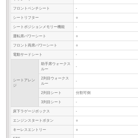
フロントベンチシート
-
シートリフター
○
シートポジションメモリー機能
-
運転席パワーシート
○
フロント両席パワーシート
○
電動サードシート
-
助手席ウォークス
-
ルー
2列目ウォークス
シートアレン
-
ルー
ジ
2列目シート
分割可倒
3列目シート
-
床下ラゲージボックス
-
エンジンスタートボタン
○
キーレスエントリー
○