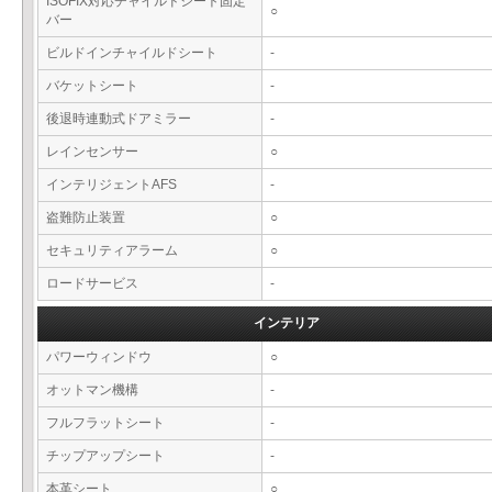
ISOFIX対応チャイルドシート固定
○
バー
ビルドインチャイルドシート
-
バケットシート
-
後退時連動式ドアミラー
-
レインセンサー
○
インテリジェントAFS
-
盗難防止装置
○
セキュリティアラーム
○
ロードサービス
-
インテリア
パワーウィンドウ
○
オットマン機構
-
フルフラットシート
-
チップアップシート
-
本革シート
○