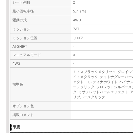
シート列数
2
最小回転半径
5.7（m）
駆動方式
4WD
ミッション
7AT
ミッション位置
フロア
AI-SHIFT
-
マニュアルモード
○
4WS
-
ミトスブラックメタリック グレイシ
イトメタリック デイトナグレーパー
ェクト コルティナホワイト ハイナ
標準色
ーメタリック フロレットシルバーメ
ク ミサノレッドパールエフェクト 
リブルーメタリック
オプション色
-
掲載コメント
-
装備