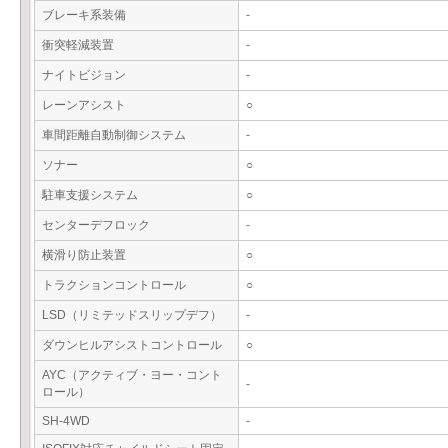
ブレーキ系装備
-
衝突軽減装置
-
ナイトビジョン
-
レーンアシスト
○
車間距離自動制御システム
-
ソナー
○
駐車支援システム
○
センターデフロック
-
横滑り防止装置
○
トラクションコントロール
○
LSD（リミテッドスリップデフ）
-
ダウンヒルアシストコントロール
○
AYC（アクティブ・ヨー・コント
-
ロール）
SH-4WD
-