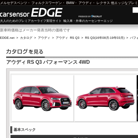
メルセデスベンツ
・
フォルクスワーゲン
・
BMW
・
アウディ
・
レクサス
他エッジなプレミ
大人のためのプレミアカーライフ実現サイト 輸入車・外車のカーセンサーエッジ
新車時価格はメーカー発表当時の価格です
EDGE.net
>
カタログ
>
アウディ
>
アウディ RS Q3
>
RS Q3(16年08月-19年03月)
>
パフォ
アウディ RS Q3 パフォーマンス 4WD
基本スペック