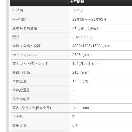
基本情報
生産国
ドイツ
生産期間
22年08月～23年03月
新車時車両価格
418万円（税込）
型式
3DA-GADFG
全長ｘ全幅ｘ全高
4200x1795x1530（mm）
ホイールベース
2595（mm）
前トレッド/後トレッド
1545/1540（mm）
最低地上高
210（mm）
車体重量
1450（kg）
車体総重量
-
最大積載量
-
室内 (全長ｘ全幅ｘ全高)
-x-x-（mm）
ドア数
5
乗車定員
5名