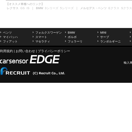
【オススメ車種へのリンク】
レクサス
GS
IS
｜ BMW
3シリーズ
5シリーズ
｜ メルセデス・ベンツ
Eクラス
Sクラス
ベンツ
フォルクスワーゲン
BMW
MINI
マイバッハ
スマート
ボルボ
サーブ
フィアット
マセラティ
フェラーリ
ランボルギーニ
利用規約
|
お問い合わせ
|
プライバシーポリシー
輸入