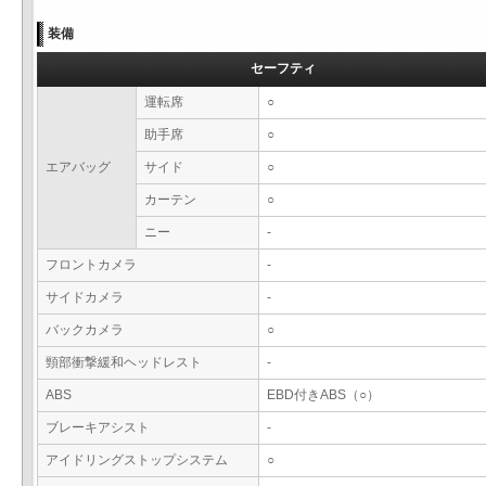
装備
セーフティ
運転席
○
助手席
○
エアバッグ
サイド
○
カーテン
○
ニー
-
フロントカメラ
-
サイドカメラ
-
バックカメラ
○
頸部衝撃緩和ヘッドレスト
-
ABS
EBD付きABS（○）
ブレーキアシスト
-
アイドリングストップシステム
○