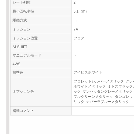
シート列数
2
最小回転半径
5.1（m）
駆動方式
FF
ミッション
7AT
ミッション位置
フロア
AI-SHIFT
-
マニュアルモード
○
4WS
-
標準色
アイビスホワイト
フロレットシルバーメタリック グレ
ホワイトメタリック ミトスブラック
オプション色
ック マンハッタングレーメタリック
プルグリーンメタリック タンゴレッ
リック ナバーラブルーメタリック
掲載コメント
-