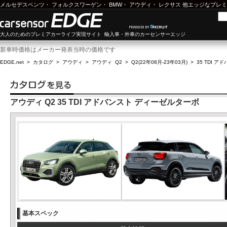
メルセデスベンツ
・
フォルクスワーゲン
・
BMW
・
アウディ
・
レクサス
他エッジなプレミ
大人のためのプレミアカーライフ実現サイト 輸入車・外車のカーセンサーエッジ
新車時価格はメーカー発表当時の価格です
EDGE.net
>
カタログ
>
アウディ
>
アウディ Q2
>
Q2(22年08月-23年03月)
>
35 TDI 
アウディ Q2 35 TDI アドバンスト ディーゼルターボ
基本スペック