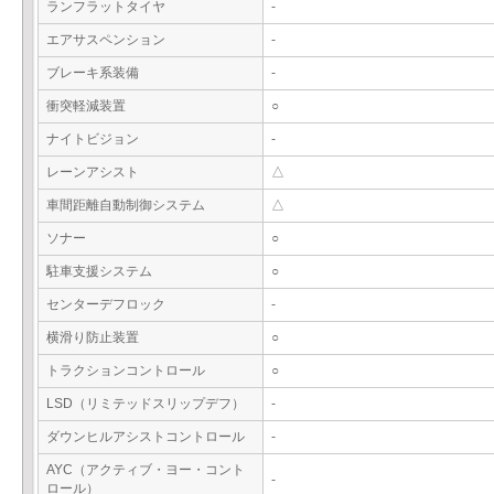
ランフラットタイヤ
-
エアサスペンション
-
ブレーキ系装備
-
衝突軽減装置
○
ナイトビジョン
-
レーンアシスト
△
車間距離自動制御システム
△
ソナー
○
駐車支援システム
○
センターデフロック
-
横滑り防止装置
○
トラクションコントロール
○
LSD（リミテッドスリップデフ）
-
ダウンヒルアシストコントロール
-
AYC（アクティブ・ヨー・コント
-
ロール）