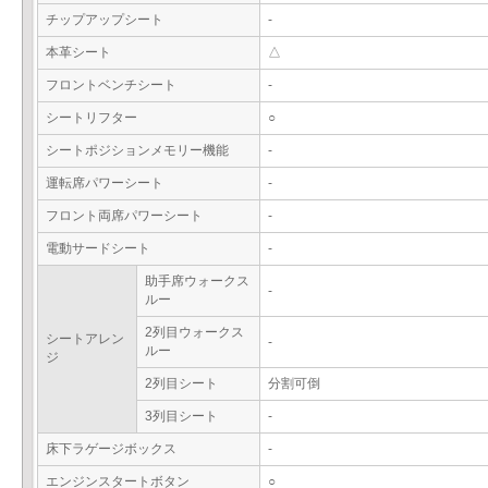
チップアップシート
-
本革シート
△
フロントベンチシート
-
シートリフター
○
シートポジションメモリー機能
-
運転席パワーシート
-
フロント両席パワーシート
-
電動サードシート
-
助手席ウォークス
-
ルー
2列目ウォークス
シートアレン
-
ルー
ジ
2列目シート
分割可倒
3列目シート
-
床下ラゲージボックス
-
エンジンスタートボタン
○