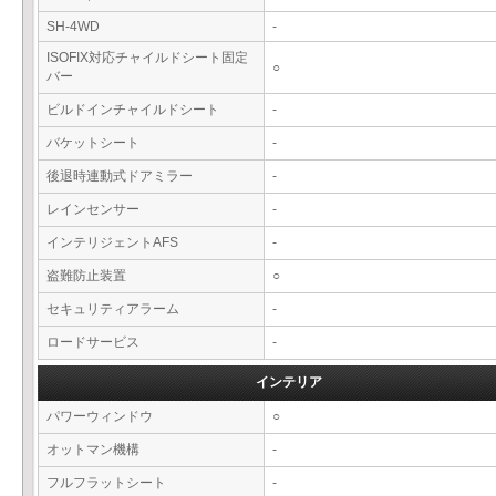
SH-4WD
-
ISOFIX対応チャイルドシート固定
○
バー
ビルドインチャイルドシート
-
バケットシート
-
後退時連動式ドアミラー
-
レインセンサー
-
インテリジェントAFS
-
盗難防止装置
○
セキュリティアラーム
-
ロードサービス
-
インテリア
パワーウィンドウ
○
オットマン機構
-
フルフラットシート
-