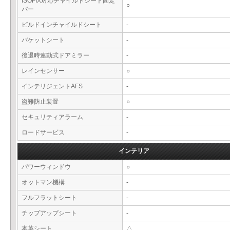
ISOFIX対応チャイルドシート固定
○
バー
ビルドインチャイルドシート
-
バケットシート
-
後退時連動式ドアミラー
-
レインセンサー
○
インテリジェントAFS
-
盗難防止装置
○
セキュリティアラーム
-
ロードサービス
-
インテリア
パワーウィンドウ
○
オットマン機構
-
フルフラットシート
-
チップアップシート
-
本革シート
△