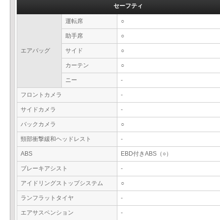
セーフティ
運転席
○
助手席
○
エアバッグ
サイド
○
カーテン
○
ニー
-
フロントカメラ
-
サイドカメラ
-
バックカメラ
○
頸部衝撃緩和ヘッドレスト
-
ABS
EBD付きABS（○）
ブレーキアシスト
-
アイドリングストップシステム
○
ランフラットタイヤ
-
エアサスペンション
-