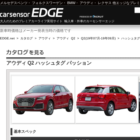
メルセデスベンツ
・
フォルクスワーゲン
・
BMW
・
アウディ
・
レクサス
他エッジなプレミ
大人のためのプレミアカーライフ実現サイト 輸入車・外車のカーセンサーエッジ
新車時価格はメーカー発表当時の価格です
EDGE.net
>
カタログ
>
アウディ
>
アウディ Q2
>
Q2(19年07月-19年09月)
>
ハッシュタグ
アウディ Q2 ハッシュタグ パッション
基本スペック