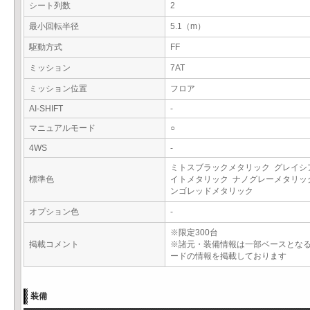
シート列数
2
最小回転半径
5.1（m）
駆動方式
FF
ミッション
7AT
ミッション位置
フロア
AI-SHIFT
-
マニュアルモード
○
4WS
-
ミトスブラックメタリック グレイシ
標準色
イトメタリック ナノグレーメタリッ
ンゴレッドメタリック
オプション色
-
※限定300台
掲載コメント
※諸元・装備情報は一部ベースとな
ードの情報を掲載しております
装備