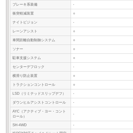
ブレーキ系装備
-
衝突軽減装置
○
ナイトビジョン
-
レーンアシスト
○
車間距離自動制御システム
○
ソナー
○
駐車支援システム
○
センターデフロック
-
横滑り防止装置
○
トラクションコントロール
○
LSD（リミテッドスリップデフ）
-
ダウンヒルアシストコントロール
-
AYC（アクティブ・ヨー・コント
-
ロール）
SH-4WD
-