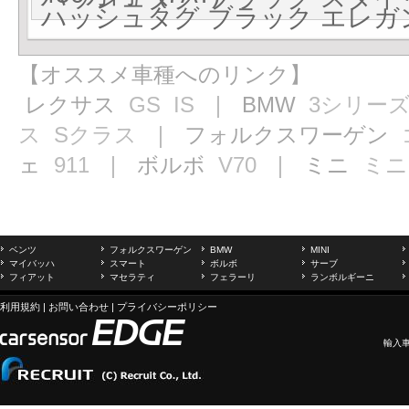
ハッシュタグ ブラック エレガンス
【オススメ車種へのリンク】
レクサス
GS
IS
｜ BMW
3シリー
ス
Sクラス
｜ フォルクスワーゲン
ェ
911
｜ ボルボ
V70
｜ ミニ
ミニ
ベンツ
フォルクスワーゲン
BMW
MINI
マイバッハ
スマート
ボルボ
サーブ
フィアット
マセラティ
フェラーリ
ランボルギーニ
利用規約
|
お問い合わせ
|
プライバシーポリシー
輸入