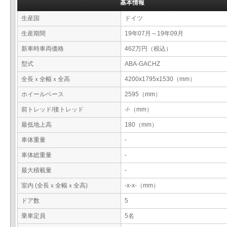
基本情報
生産国
ドイツ
生産期間
19年07月～19年09月
新車時車両価格
462万円（税込）
型式
ABA-GACHZ
全長ｘ全幅ｘ全高
4200x1795x1530（mm）
ホイールベース
2595（mm）
前トレッド/後トレッド
-/-（mm）
最低地上高
180（mm）
車体重量
-
車体総重量
-
最大積載量
-
室内 (全長ｘ全幅ｘ全高)
-x-x-（mm）
ドア数
5
乗車定員
5名