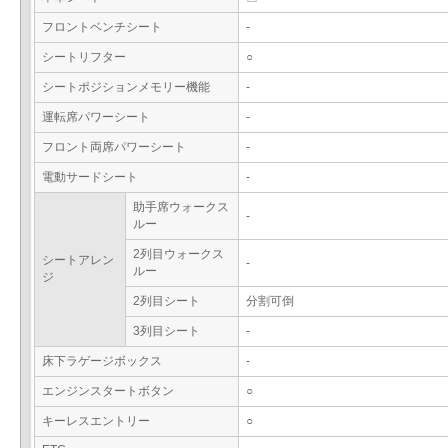
フロントベンチシート
-
シートリフター
○
シートポジションメモリー機能
-
運転席パワーシート
-
フロント両席パワーシート
-
電動サードシート
-
助手席ウォークス
-
ルー
2列目ウォークス
シートアレン
-
ルー
ジ
2列目シート
分割可倒
3列目シート
-
床下ラゲージボックス
-
エンジンスタートボタン
○
キーレスエントリー
○