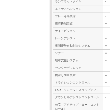
ランフラットタイヤ
-
エアサスペンション
-
ブレーキ系装備
-
衝突軽減装置
○
ナイトビジョン
-
レーンアシスト
○
車間距離自動制御システム
○
ソナー
○
駐車支援システム
○
センターデフロック
-
横滑り防止装置
○
トラクションコントロール
○
LSD（リミテッドスリップデフ）
-
ダウンヒルアシストコントロール
-
AYC（アクティブ・ヨー・コント
-
ロール）