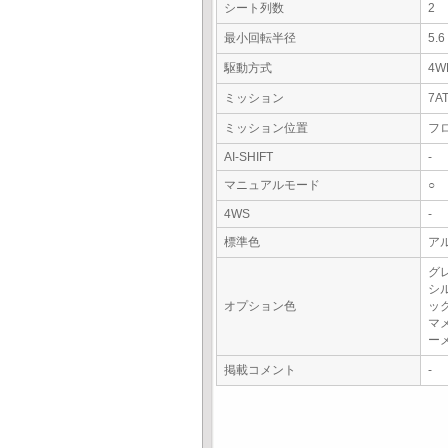
シート列数
2
最小回転半径
5.
駆動方式
4W
ミッション
7A
ミッション位置
フ
AI-SHIFT
-
マニュアルモード
○
4WS
-
標準色
ア
グ
シ
オプション色
ッ
マ
ー
掲載コメント
-