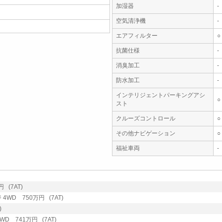
加湿器
-
空気清浄機
-
エアフィルター
○
抗菌仕様
-
消臭加工
-
防水加工
-
インテリジェントパーキングアシ
○
スト
クルーズコントロール
○
その他ナビゲーション
○
福祉車両
-
 (7AT)
 4WD 750万円 (7AT)
)
WD 741万円 (7AT)