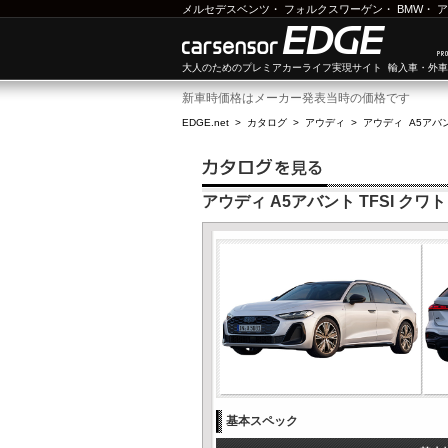
メルセデスベンツ
・
フォルクスワーゲン
・
BMW
・
ア
大人のためのプレミアカーライフ実現サイト 輸入車・外
新車時価格はメーカー発表当時の価格です
EDGE.net
>
カタログ
>
アウディ
>
アウディ A5アバ
アウディ A5アバント TFSI クワトロ
基本スペック