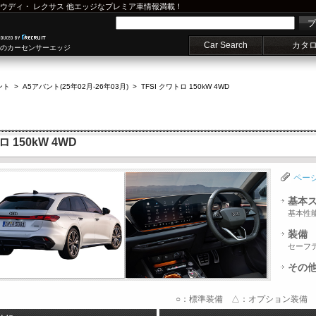
ウディ
・
レクサス
他エッジなプレミア車情報満載！
プ
Car Search
カタ
車のカーセンサーエッジ
ント
>
A5アバント(25年02月-26年03月)
>
TFSI クワトロ 150kW 4WD
 150kW 4WD
ペー
基本
基本性
装備
セーフ
その
○：標準装備 △：オプション装備 