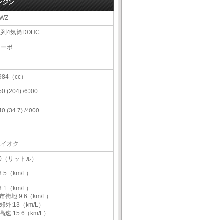
ンジン
WZ
直列4気筒DOHC
ターボ
984（cc）
50 (204) /6000
40 (34.7) /4000
ハイオク
60（リットル）
3.5（km/L）
3.1（km/L）
市街地:9.6（km/L）
郊外:13（km/L）
高速:15.6（km/L）