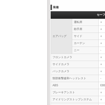
装備
セー
運転席
○
助手席
○
エアバッグ
サイド
○
カーテン
○
ニー
-
フロントカメラ
○
サイドカメラ
○
バックカメラ
○
頸部衝撃緩和ヘッドレスト
-
ABS
EB
ブレーキアシスト
○
アイドリングストップシステム
○