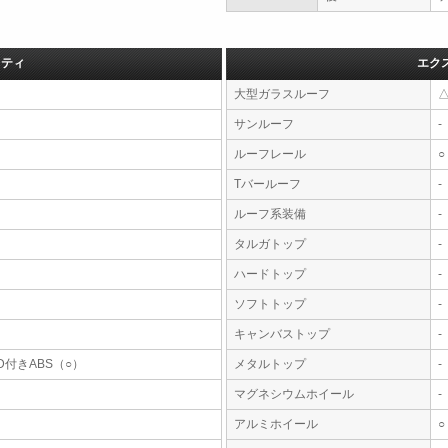
フティ
エク
大型ガラスルーフ
サンルーフ
-
ルーフレール
○
Tバールーフ
-
ルーフ系装備
-
タルガトップ
-
ハードトップ
-
ソフトトップ
-
キャンバストップ
-
D付きABS（○）
メタルトップ
-
マグネシウムホイール
-
アルミホイール
○