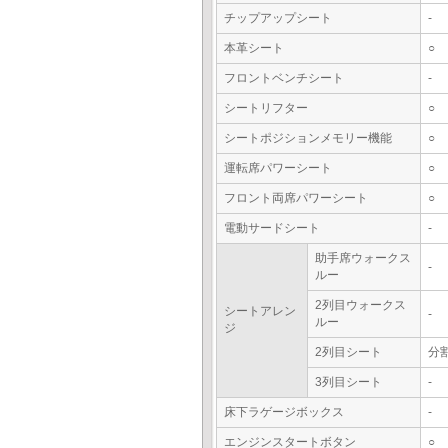
チップアップシート
-
本革シート
○
フロントベンチシート
-
シートリフター
○
シートポジションメモリー機能
○
運転席パワーシート
○
フロント両席パワーシート
○
電動サードシート
-
助手席ウォークス
-
ルー
2列目ウォークス
シートアレン
-
ルー
ジ
2列目シート
分
3列目シート
-
床下ラゲージボックス
-
エンジンスタートボタン
○