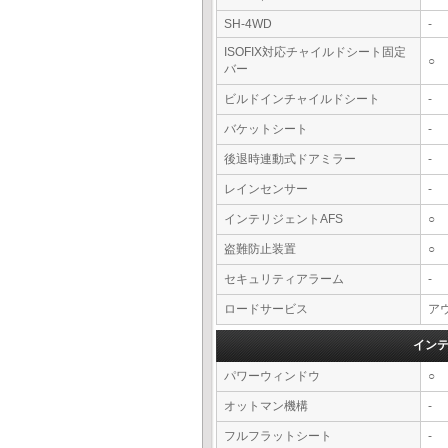
SH-4WD
-
ISOFIX対応チャイルドシート固定
○
バー
ビルドインチャイルドシート
-
バケットシート
-
後退時連動式ドアミラー
-
レインセンサー
-
インテリジェントAFS
○
盗難防止装置
○
セキュリティアラーム
-
ロードサービス
アウ
イン
パワーウィンドウ
○
オットマン機構
-
フルフラットシート
-