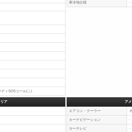
寒冷地仕様
-
ディSOSコール(△)
テリア
アメ
エアコン・クーラー
カーナビゲーション
-
カーテレビ
-