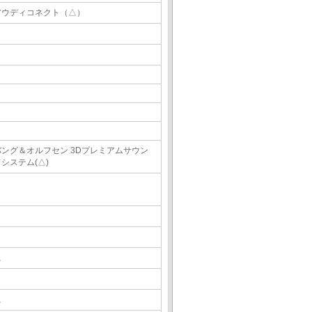
アウディコネクト（△）
バング＆オルフセン 3Dプレミアムサウン
システム(△)
△
△