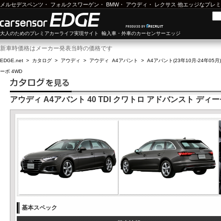
メルセデスベンツ
・
フォルクスワーゲン
・
BMW
・
アウディ
・
レクサス
他エッジなプレミ
大人のためのプレミアカーライフ実現サイト 輸入車・外車のカーセンサーエッジ
新車時価格はメーカー発表当時の価格です
EDGE.net
>
カタログ
>
アウディ
>
アウディ A4アバント
>
A4アバント(23年10月-24年05月)
ーボ 4WD
アウディ A4アバント 40 TDI クワトロ アドバンスト ディ
基本スペック