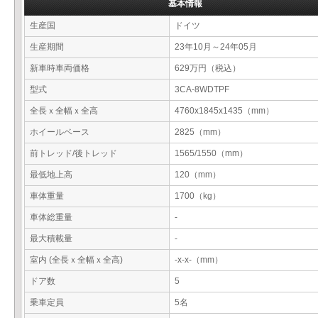
基本情報
生産国
ドイツ
生産期間
23年10月～24年05月
新車時車両価格
629万円（税込）
型式
3CA-8WDTPF
全長ｘ全幅ｘ全高
4760x1845x1435（mm）
ホイールベース
2825（mm）
前トレッド/後トレッド
1565/1550（mm）
最低地上高
120（mm）
車体重量
1700（kg）
車体総重量
-
最大積載量
-
室内 (全長ｘ全幅ｘ全高)
-x-x-（mm）
ドア数
5
乗車定員
5名