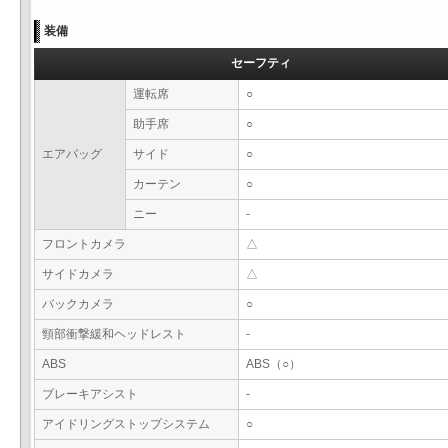
装備
セーフティ
運転席
○
助手席
○
エアバッグ
サイド
○
カーテン
○
ニー
-
フロントカメラ
△
サイドカメラ
△
バックカメラ
○
頸部衝撃緩和ヘッドレスト
-
ABS
ABS（○）
ブレーキアシスト
-
アイドリングストップシステム
○