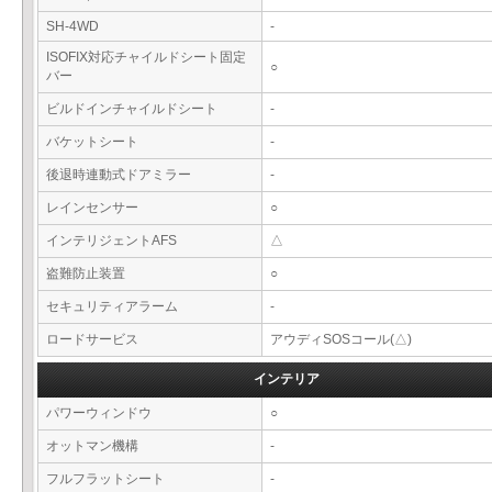
SH-4WD
-
ISOFIX対応チャイルドシート固定
○
バー
ビルドインチャイルドシート
-
バケットシート
-
後退時連動式ドアミラー
-
レインセンサー
○
インテリジェントAFS
△
盗難防止装置
○
セキュリティアラーム
-
ロードサービス
アウディSOSコール(△)
インテリア
パワーウィンドウ
○
オットマン機構
-
フルフラットシート
-