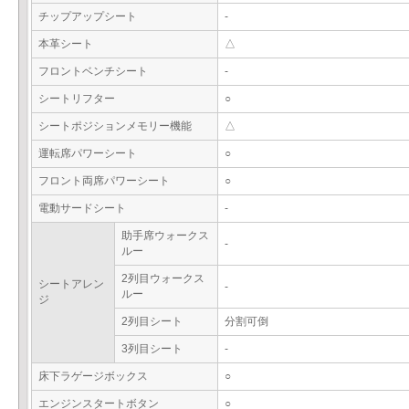
チップアップシート
-
本革シート
△
フロントベンチシート
-
シートリフター
○
シートポジションメモリー機能
△
運転席パワーシート
○
フロント両席パワーシート
○
電動サードシート
-
助手席ウォークス
-
ルー
2列目ウォークス
シートアレン
-
ルー
ジ
2列目シート
分割可倒
3列目シート
-
床下ラゲージボックス
○
エンジンスタートボタン
○