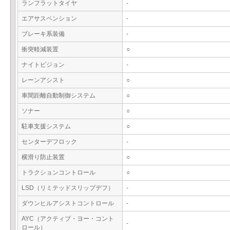
ランフラットタイヤ
-
エアサスペンション
-
ブレーキ系装備
-
衝突軽減装置
○
ナイトビジョン
-
レーンアシスト
○
車間距離自動制御システム
○
ソナー
○
駐車支援システム
○
センターデフロック
-
横滑り防止装置
○
トラクションコントロール
○
LSD（リミテッドスリップデフ）
-
ダウンヒルアシストコントロール
-
AYC（アクティブ・ヨー・コント
-
ロール）