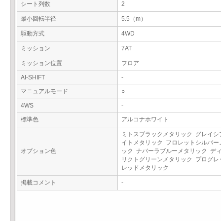
シート列数
2
最小回転半径
5.5（m）
駆動方式
4WD
ミッション
7AT
ミッション位置
フロア
AI-SHIFT
-
マニュアルモード
○
4WS
-
標準色
アルコナホワイト
ミトスブラックメタリック グレイシ
イトメタリック フロレットシルバー
オプション色
ック ナバーラブルーメタリック デ
リクトグリーンメタリック プログレ
レッドメタリック
掲載コメント
-