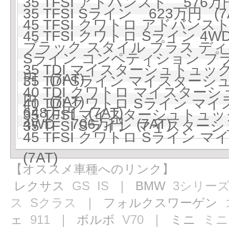
35 TFSI アドバンスト 576万円
35 TFSI Sライン 623万円 (7
45 TFSI クワトロ アドバンスト 
45 TFSI クワトロ Sライン 4W
ブラック スタイル プラス ディー
Sライン コンペティション プラ
35 TDI マイスターシュトュッ
円 (7AT)
35 TDI Sライン マイスター
40 TDI クワトロ マイスタ
円 (7AT)
40 TDI クワトロ Sライン
648万円 (7AT)
35 TFSI マイスターシュトュック
4WD 706万円 (7AT)
35 TFSI Sライン マイスター
45 TFSI クワトロ Sライン
(7AT)
【オススメ車種へのリンク】
レクサス
GS
IS
｜ BMW
3シリー
ス
Sクラス
｜ フォルクスワーゲン
ェ
911
｜ ボルボ
V70
｜ ミニ
ミニ