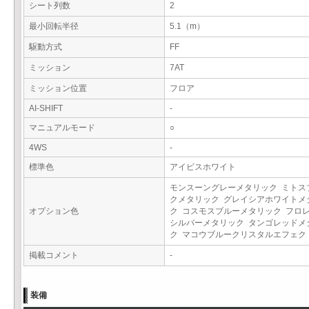
シート列数
2
最小回転半径
5.1（m）
駆動方式
FF
ミッション
7AT
ミッション位置
フロア
AI-SHIFT
-
マニュアルモード
○
4WS
-
標準色
アイビスホワイト
モンスーングレーメタリック ミトス
クメタリック グレイシアホワイトメ
オプション色
ク コスモスブルーメタリック フロ
シルバーメタリック タンゴレッドメ
ク マコウブルークリスタルエフェ
掲載コメント
-
装備