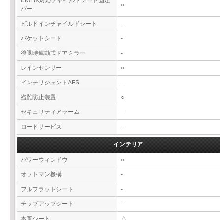
ISOFIX対応チャイルドシート固定
○
バー
ビルドインチャイルドシート
-
バケットシート
-
後退時連動式ドアミラー
-
レインセンサー
○
インテリジェントAFS
-
盗難防止装置
○
セキュリティアラーム
-
ロードサービス
-
インテリア
パワーウィンドウ
○
オットマン機構
-
フルフラットシート
-
チップアップシート
-
本革シート
△