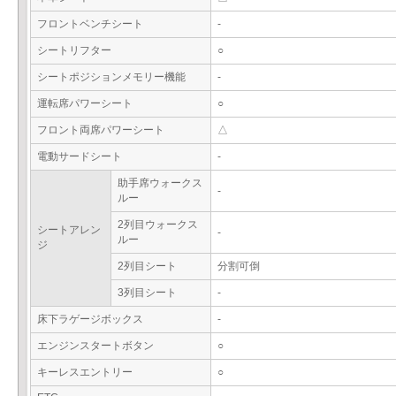
フロントベンチシート
-
シートリフター
○
シートポジションメモリー機能
-
運転席パワーシート
○
フロント両席パワーシート
△
電動サードシート
-
助手席ウォークス
-
ルー
2列目ウォークス
シートアレン
-
ルー
ジ
2列目シート
分割可倒
3列目シート
-
床下ラゲージボックス
-
エンジンスタートボタン
○
キーレスエントリー
○