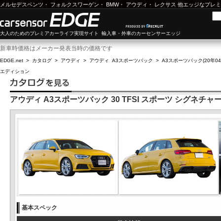
メルセデスベンツ
・
フォルクスワーゲン
・
BMW
・
アウディ
・
レクサス
他エッジなプレミ
大人のためのプレミアカーライフ実現サイト 輸入車・外車のカーセンサーエッジ
新車時価格はメーカー発表当時の価格です
EDGE.net
>
カタログ
>
アウディ
>
アウディ A3スポーツバック
>
A3スポーツバック(20年04月
エディション
アウディ A3スポーツバック 30 TFSI スポーツ シグネチャ
基本スペック