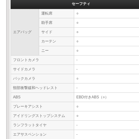
セーフティ
運転席
○
助手席
○
エアバッグ
サイド
○
カーテン
○
ニー
○
フロントカメラ
-
サイドカメラ
-
バックカメラ
○
頸部衝撃緩和ヘッドレスト
-
ABS
EBD付きABS（○）
ブレーキアシスト
○
アイドリングストップシステム
○
ランフラットタイヤ
-
エアサスペンション
-