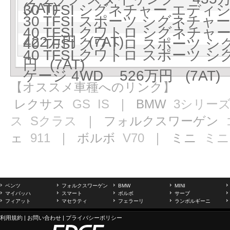
(7AT)
30 TFSI シグネチャー エディシ
30 TFSI スポーツ シグネ
40 TFSI クワトロ シグネチャー
422万円 (7AT)
40 TFSI クワトロ スポーツ 
40 TFSI クワトロ スポーツ
円 (7AT)
ケージ 4WD 526万円 (7AT)
【オススメ車種へのリンク】
レクサス
GS
IS
｜ BMW
3シリー
ス
Sクラス
｜ フォルクスワーゲン
ェ
911
｜ ボルボ
V70
｜ ミニ
ミニ
ベンツ
フォルクスワーゲン
BMW
MINI
マイバッハ
スマート
ボルボ
サーブ
フィアット
マセラティ
フェラーリ
ランボルギーニ
利用規約
|
お問い合わせ
|
プライバシーポリシー