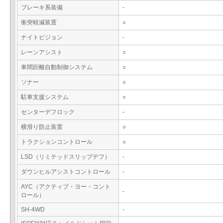
ブレーキ系装備
-
衝突軽減装置
○
ナイトビジョン
-
レーンアシスト
○
車間距離自動制御システム
○
ソナー
○
駐車支援システム
○
センターデフロック
-
横滑り防止装置
○
トラクションコントロール
○
LSD（リミテッドスリップデフ）
-
ダウンヒルアシストコントロール
-
AYC（アクティブ・ヨー・コント
-
ロール）
SH-4WD
-