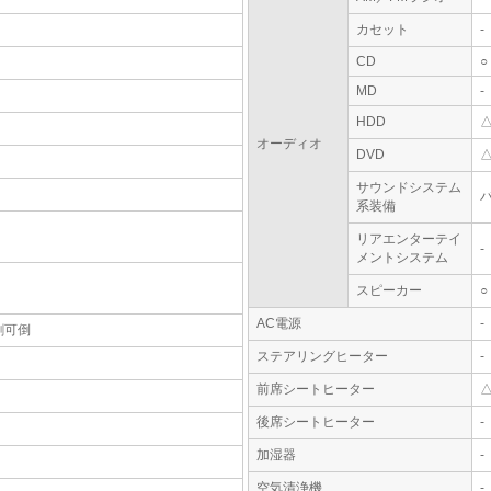
カセット
-
CD
○
MD
-
HDD
オーディオ
DVD
サウンドシステム
系装備
リアエンターテイ
-
メントシステム
スピーカー
○
AC電源
-
割可倒
ステアリングヒーター
-
前席シートヒーター
後席シートヒーター
-
加湿器
-
空気清浄機
-