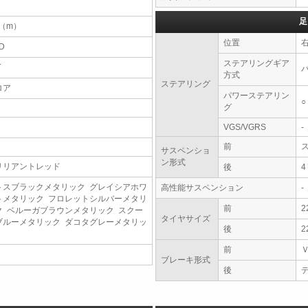
足
1（m）
位置
D
ステアリングギア
T
方式
ステアリング
ロア
パワーステアリン
○
グ
VGS/VGRS
-
前
サスペンショ
ン形式
リリアントレッド
後
トスブラックメタリック グレイシアホワ
高性能サスペンション
-
トメタリック フロレットシルバーメタリ
前
2
ク ベルーガブラウンメタリック スクー
タイヤサイズ
ブルーメタリック ダコタグレーメタリッ
後
2
前
ブレーキ形式
後