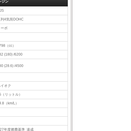
ンジン
JS
直列4気筒DOHC
ターボ
798（cc）
32 (180) /6200
80 (28.6) /4500
ハイオク
55（リットル）
4.8（km/L）
H27年度燃費基準 達成