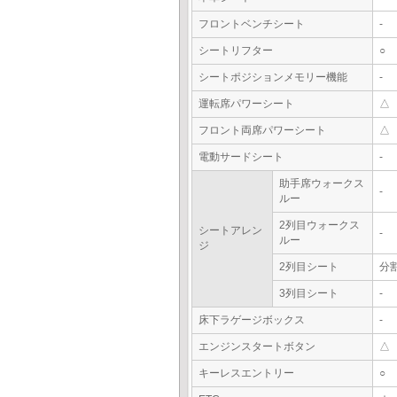
フロントベンチシート
-
シートリフター
○
シートポジションメモリー機能
-
運転席パワーシート
△
フロント両席パワーシート
△
電動サードシート
-
助手席ウォークス
-
ルー
2列目ウォークス
シートアレン
-
ルー
ジ
2列目シート
分
3列目シート
-
床下ラゲージボックス
-
エンジンスタートボタン
△
キーレスエントリー
○