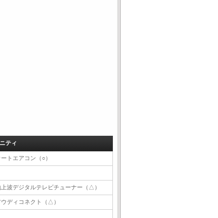
ニティ
オートエアコン（○）
地上波デジタルテレビチューナー（△）
アウディコネクト（△）