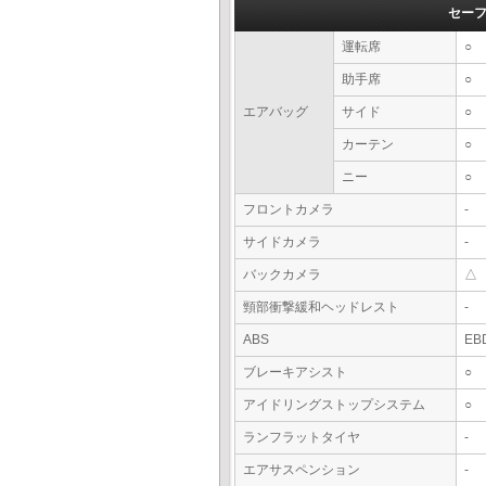
セー
運転席
○
助手席
○
エアバッグ
サイド
○
カーテン
○
ニー
○
フロントカメラ
-
サイドカメラ
-
バックカメラ
△
頸部衝撃緩和ヘッドレスト
-
ABS
EB
ブレーキアシスト
○
アイドリングストップシステム
○
ランフラットタイヤ
-
エアサスペンション
-