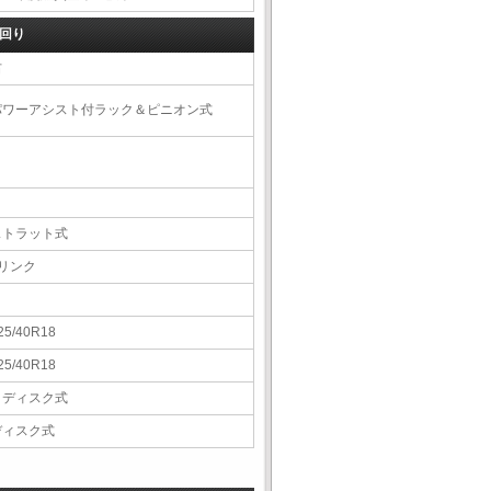
回り
右
パワーアシスト付ラック＆ピニオン式
ストラット式
4リンク
25/40R18
25/40R18
Ｖディスク式
ディスク式