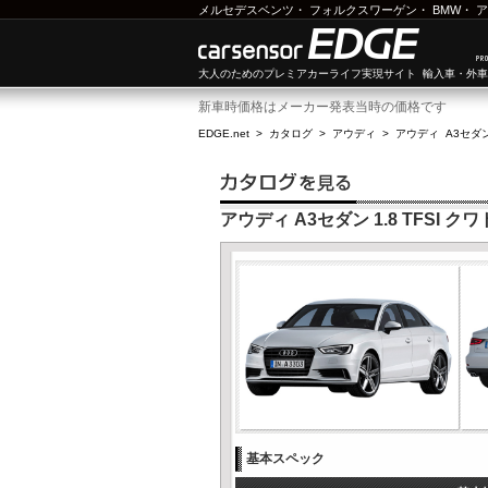
メルセデスベンツ
・
フォルクスワーゲン
・
BMW
・
ア
大人のためのプレミアカーライフ実現サイト 輸入車・外
新車時価格はメーカー発表当時の価格です
EDGE.net
>
カタログ
>
アウディ
>
アウディ A3セダ
アウディ A3セダン 1.8 TFSI 
基本スペック