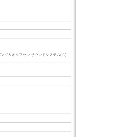
△
△
バング＆オルフセン サウンドシステム(△)
△