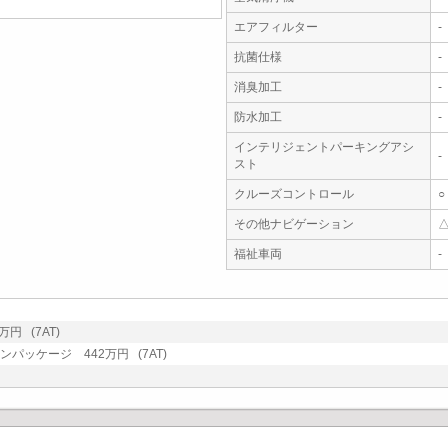
エアフィルター
-
抗菌仕様
-
消臭加工
-
防水加工
-
インテリジェントパーキングアシ
-
スト
クルーズコントロール
○
その他ナビゲーション
福祉車両
-
万円 (7AT)
インパッケージ 442万円 (7AT)