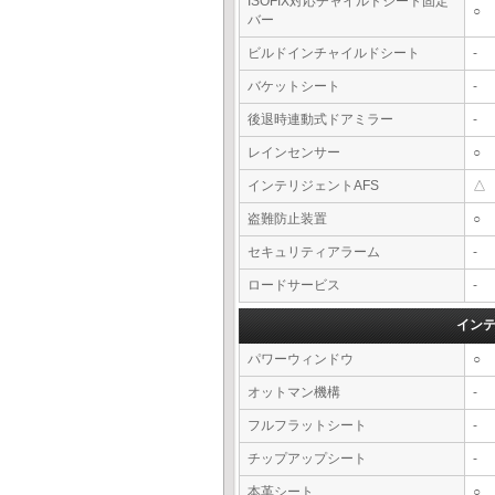
ISOFIX対応チャイルドシート固定
○
バー
ビルドインチャイルドシート
-
バケットシート
-
後退時連動式ドアミラー
-
レインセンサー
○
インテリジェントAFS
△
盗難防止装置
○
セキュリティアラーム
-
ロードサービス
-
イン
パワーウィンドウ
○
オットマン機構
-
フルフラットシート
-
チップアップシート
-
本革シート
○