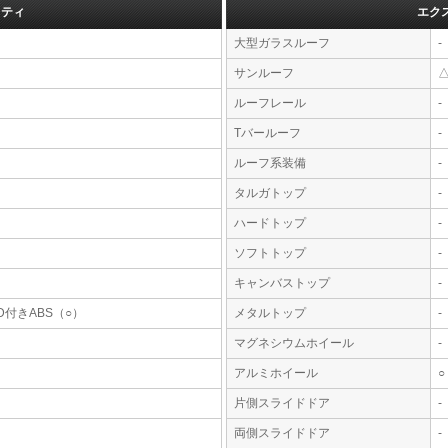
フティ
エク
大型ガラスルーフ
-
サンルーフ
ルーフレール
-
Tバールーフ
-
ルーフ系装備
-
タルガトップ
-
ハードトップ
-
ソフトトップ
-
キャンバストップ
-
D付きABS（○）
メタルトップ
-
マグネシウムホイール
-
アルミホイール
○
片側スライドドア
-
両側スライドドア
-