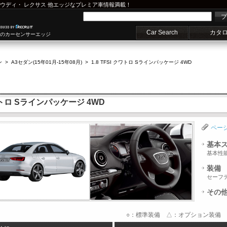
ウディ
・
レクサス
他エッジなプレミア車情報満載！
プ
Car Search
カタ
車のカーセンサーエッジ
ン
>
A3セダン(15年01月-15年08月)
>
1.8 TFSI クワトロ Sラインパッケージ 4WD
クワトロ Sラインパッケージ 4WD
ペー
基本
基本性
装備
セーフ
その
○：標準装備 △：オプション装備 