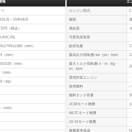
情報
エ
イツ
エンジン型式
C
年01月～15年08月
種類
90万円（税込）
過給器
A-8VCJSL
可変気筒装置
-
70x1795x1380（mm）
総排気量
1
35（mm）
最高出力/回転数 kw（ps）/rpm
1
50/1520（mm）
最大トルク/回転数 n・m（kg・
2
m）/rpm
0（mm）
環境対策エンジン
-
90（kg）
使用燃料
燃料タンク容量
JC08モード燃費
1
-x-（mm）
WLTCモード燃費
-
10-15モード燃費
-
燃費基準達成