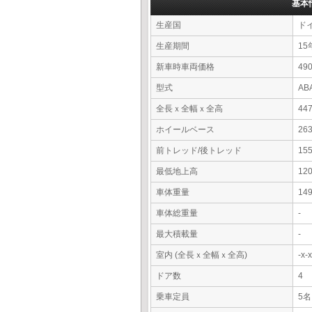
基本
生産国
ド
生産期間
15
新車時車両価格
4
型式
AB
全長ｘ全幅ｘ全高
44
ホイールベース
26
前トレッド/後トレッド
15
最低地上高
12
車体重量
14
車体総重量
-
最大積載量
-
室内 (全長ｘ全幅ｘ全高)
-x
ドア数
4
乗車定員
5名