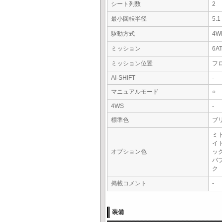
シート列数
2
最小回転半径
5.
駆動方式
4W
ミッション
6A
ミッション位置
フ
AI-SHIFT
-
マニュアルモード
○
4WS
-
標準色
ブ
ミ
イ
オプション色
ッ
バ
ク
掲載コメント
-
装備