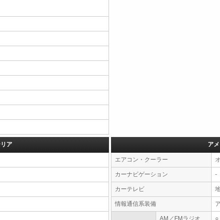
テリア
アメ
エアコン・クーラー
カーナビゲーション
-
カーテレビ
情報通信系装備
AM／FMラジオ
○