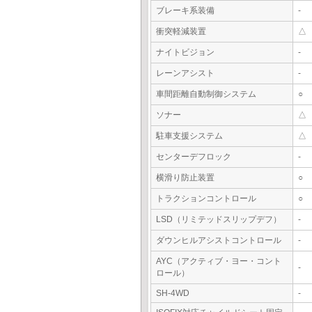
ブレーキ系装備
-
衝突軽減装置
△
ナイトビジョン
-
レーンアシスト
-
車間距離自動制御システム
○
ソナー
△
駐車支援システム
△
センターデフロック
-
横滑り防止装置
○
トラクションコントロール
○
LSD（リミテッドスリップデフ）
-
ダウンヒルアシストコントロール
-
AYC（アクティブ・ヨー・コント
-
ロール）
SH-4WD
-