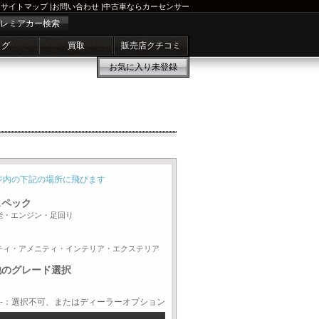
サイトマップ
|
お問い合わせ
|
中古車ならカーセンサー
レミアカー検索
ログ
買取
販売店クチコミ
お気に入り
未登録
ジ内の下記の場所に飛びます
スペック
能・エンジン・足回り
ティ・アメニティ・インテリア・エクステリア
他のグレード選択
-：選択不可、またはディーラーオプション